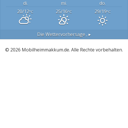
di.
mi.
do.
20/12
25/16
29/19
°C
°C
°C
Die Wettervorhersage
, ▸
© 2026 Mobilheimmakkum.de. Alle Rechte vorbehalten.