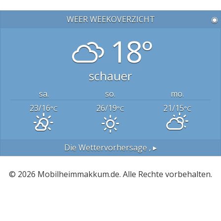
WEER WEEKOVERZICHT
◉
18°
schauer
sa.
so.
mo.
23/16
26/19
21/15
°C
°C
°C
Die Wettervorhersage
, ▸
© 2026 Mobilheimmakkum.de. Alle Rechte vorbehalten.