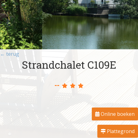
← terug
Strandchalet C109E
--
Online boeken
Plattegrond