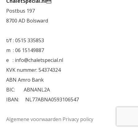
ChaletSpecial.nl
Postbus 197
8700 AD Bolsward
t/f : 0515 335853
m : 06 15149887
e : info@chaletspecial.nl
KVK nummer: 54374324
ABN Amro Bank
BIC: ABNANL2A
IBAN: NL77ABNA0593106547
Algemene voorwaarden
Privacy policy