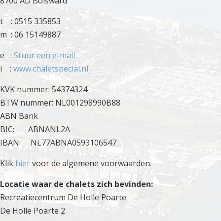
8700 AD Bolsward
t : 0515 335853
m : 06 15149887
e :
Stuur een e-mail
i :
www.chaletspecial.nl
KVK nummer: 54374324
BTW nummer: NL001298990B88
ABN Bank
BIC: ABNANL2A
IBAN: NL77ABNA0593106547
Klik
hier
voor de algemene voorwaarden.
Locatie waar de chalets zich bevinden:
Recreatiecentrum De Holle Poarte
De Holle Poarte 2