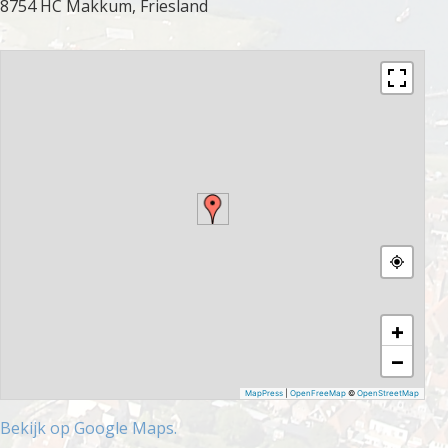
8754 HC Makkum, Friesland
+
−
MapPress
|
OpenFreeMap
©
OpenStreetMap
Bekijk op Google Maps.