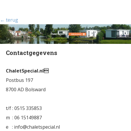
← terug
Contactgegevens
ChaletSpecial.nl
Postbus 197
8700 AD Bolsward
t/f : 0515 335853
m : 06 15149887
e : info@chaletspecial.nl