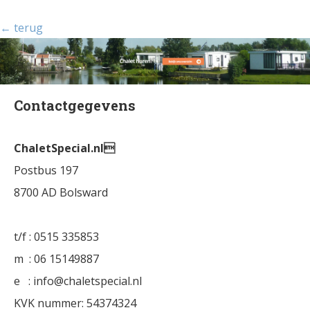
← terug
Contactgegevens
ChaletSpecial.nl
Postbus 197
8700 AD Bolsward
t/f : 0515 335853
m : 06 15149887
e : info@chaletspecial.nl
KVK nummer: 54374324