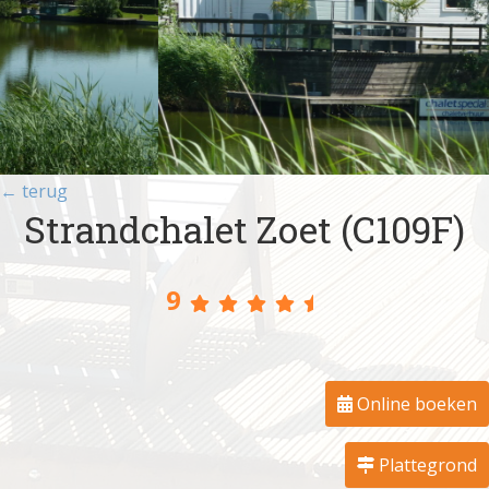
← terug
Strandchalet Zoet (C109F)
9
Online boeken
Plattegrond