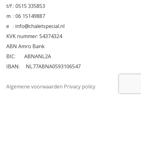
t/f : 0515 335853
m : 06 15149887
e : info@chaletspecial.nl
KVK nummer: 54374324
ABN Amro Bank
BIC: ABNANL2A
IBAN: NL77ABNA0593106547
Algemene voorwaarden
Privacy policy
Chalets in Friesland
Chaletspecial is een chalet verhuur bedrijf gevestigd in
Friesland. De chalets bevinden zich in een prachtige