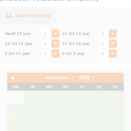
Samenstelling:
Vanaf 23 jaar
21 tot 23 jaar
18 tot 21 jaar
11 tot 18 jaar
3 tot 11 jaar
0 tot 3 jaar
september
2026
ma
di
wo
do
vr
za
zo
1
2
3
4
5
6
7
8
9
10
11
12
13
14
15
16
17
18
19
20