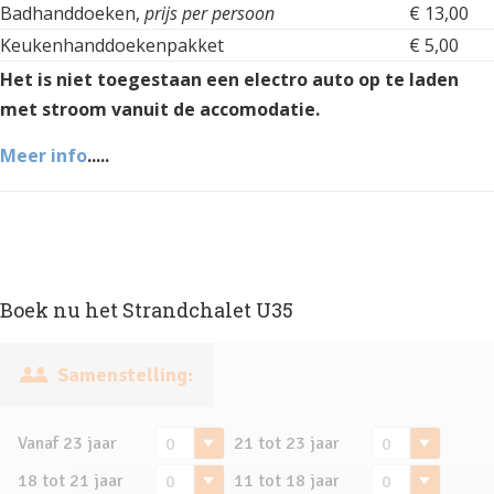
Badhanddoeken,
prijs per persoon
€ 13,00
Keukenhanddoekenpakket
€ 5,00
Het is niet toegestaan een electro auto op te laden
met stroom vanuit de accomodatie.
Meer info
.....
Boek nu het Strandchalet U35
Samenstelling:
Vanaf 23 jaar
21 tot 23 jaar
18 tot 21 jaar
11 tot 18 jaar