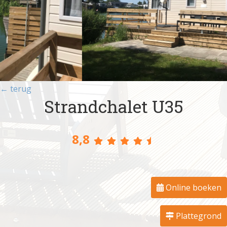
← terug
Strandchalet U35
8,8
Online boeken
Plattegrond