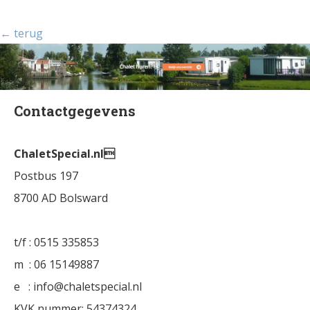
← terug
Contactgegevens
ChaletSpecial.nl
Postbus 197
8700 AD Bolsward
t/f : 0515 335853
m : 06 15149887
e : info@chaletspecial.nl
KVK nummer: 54374324