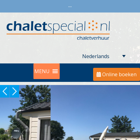
--
Nederlands
MENU
Online boeken