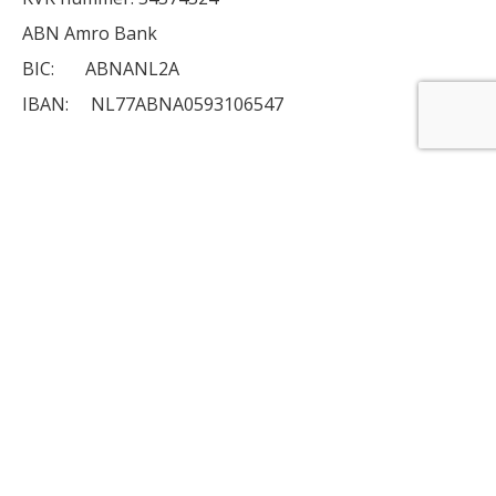
ABN Amro Bank
BIC: ABNANL2A
IBAN: NL77ABNA0593106547
Algemene voorwaarden
Privacy policy
Chalets in Friesland
Chaletspecial is een chalet verhuur bedrijf gevestigd in
Friesland. De chalets bevinden zich in een prachtige
omgeving gelegen aan het strand.
Meer info over
Chaletspecial
Weer weekoverzicht